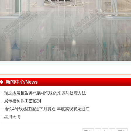
新闻中心/News
·
瑞之杰展柜告诉您展柜气味的来源与处理方法
·
展示柜制作工艺鉴别
·
地铁4号线越江隧道下月贯通 年底实现双龙过江
·
星河天街