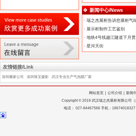
新闻中心/News
·
瑞之杰展柜告诉您展柜气
·
展示柜制作工艺鉴别
·
地铁4号线越江隧道下月贯
·
星河天街
友情链接/Link
深圳搬家公司
深圳珠宝摄影
武汉专业生产气泡膜厂家
网站首页
|
公司介绍
|
新闻
Copyright
©
2019 武汉瑞之杰展柜有限公
电话： 027-84467566 手机：18674018327