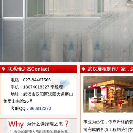
联系瑞之杰Contact
武汉展柜制作厂家，
电话：027-84467566
手机：18674018327 李经理
地址：武汉市汉阳区汉阳大道磨山
集团山南湾26号
客服QQ：
863912270
事业为己任，依靠严格的管
司完成的各项工程均受到