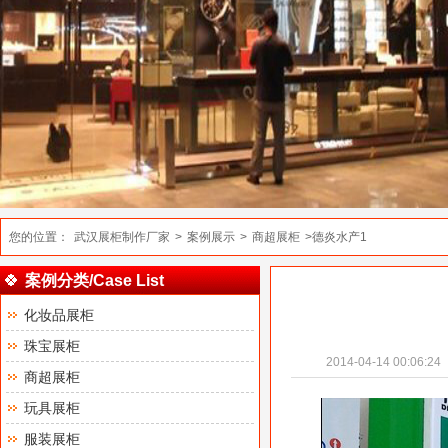
您的位置：
武汉展柜制作厂家
>
案例展示
>
商超展柜
>德炎水产1
案例分类/Case List
化妆品展柜
珠宝展柜
2014-04-14 00:06:24
商超展柜
玩具展柜
服装展柜