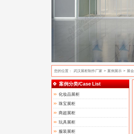
您的位置：
武汉展柜制作厂家
>
案例展示
>
展会
案例分类/Case List
化妆品展柜
珠宝展柜
商超展柜
玩具展柜
服装展柜